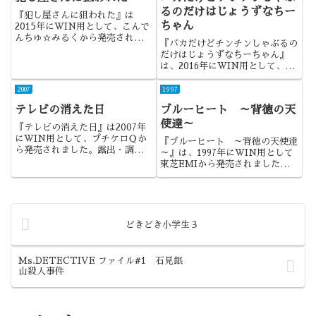
るのだけはじょうずなちー
『犯し屋さんに狙われた』は
ちゃん
2015年にWIN用として、こんで
んちゅ☆みるくから発売されまし
『バカだけどチンチンしゃぶるの
た。カオスな内容でありつつも、
だけはじょうずなちーちゃん』
サークル代表作と呼べる秀逸な作
は、2016年にWIN用として、
品でした。
ORCSOFTから発売されまし
た。タイトルが凄いなと思いつつ
2007
1997
も、いざやってみると意外とまと
テレビの消えた日
ブルーヒート ～背徳の天
もな作品でしたね。
使達～
『テレビの消えた日』は2007年
にWIN用として、プチケロＱか
『ブルーヒート ～背徳の天使達
ら発売されました。露出・調教系
～』は、1997年にWIN用として
では最高クラスの一本でしたね。
東芝EMIから発売されました。
同年に発売された『Blue Heat
:The Case of the Cover Girl
Murders』の移植版になりま
す。
どきどき小学生３
Ms.DETECTIVE ファイル#1 石見銀
山殺人事件