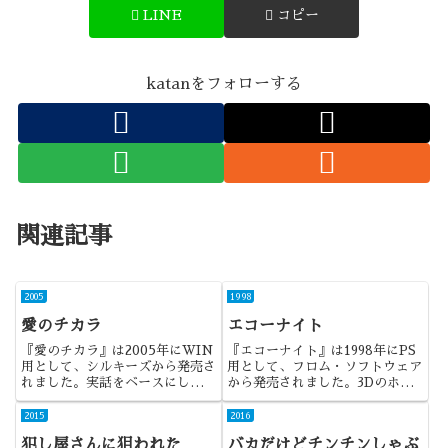
LINE
コピー
katanをフォローする
関連記事
2005
1998
愛のチカラ
エコーナイト
『愛のチカラ』は2005年にWIN
『エコーナイト』は1998年にPS
用として、シルキーズから発売さ
用として、フロム・ソフトウェア
れました。実話をベースにした作
から発売されました。3Dのホラ
品ですね。こういう路線ももっと
ーADVになります。
あって良いように思うのです
2015
2016
が・・・
犯し屋さんに狙われた
バカだけどチンチンしゃぶ