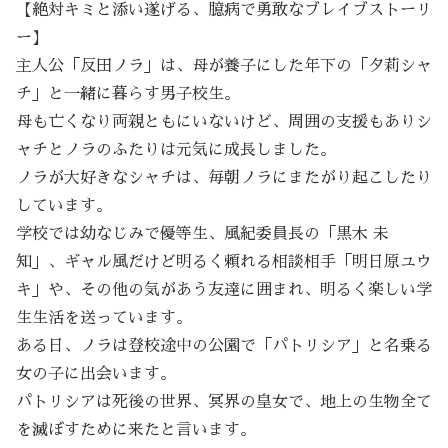
【絶対キミと添い遂げる、臆病で勇敢なブレイブストーリ
ー】
主人公「反田ノラ」は、母が養子にした年下の「夕莉シャ
チ」と一緒に暮らす男子校生。
母も亡くなり両親ともにいないけど、周囲の支援もありシ
ャチとノラのふたりは元気に成長しました。
ノラが大好きなシャチは、毎朝ノラにまたがり起こしたり
しています。
学校では幼なじみで優等生、風紀委員長の「黒木 未
知」、ギャル風だけど明るく頼れる相談相手「明日原ユウ
キ」や、その他の気があう友達に囲まれ、明るく楽しい学
生生活を送っています。
ある日、ノラは登校途中の公園で「パトリシア」と名乗る
女の子に出会います。
パトリシアは死後の世界、冥界の皇女で、地上の生物全て
を滅ぼすために来たと言います。