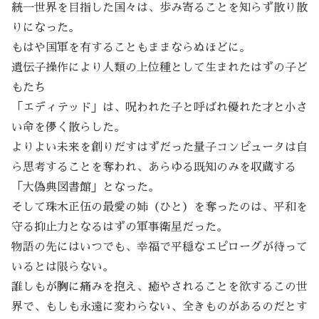
統一世界を目指した国々は、歩み寄ることを知らず散り散
りになった。
もはや国軍を有することもままならぬほどに。
遺伝子操作により人類の上位種として生まれたはずの子ど
もたち
「エディテッド」は、呪われた子と呼ばれ優れた才と小さ
い命を儚く散らした。
よりよい未来を創りだすはずだった量子コンピュータは自
ら思考することを奪われ、あらゆる既知のみを収蔵する
「大偽典図書館」となった。
そして珠木正伍の最愛の姉（ひと）を奪ったのは、平和を
守る抑止力となるはずの軍事衛星だった。
物語の先にはいつでも、幸福で平穏なエピローグが待って
いるとは限らない。
誰しもが胸に痛みを抱え、癒やされることを欲するこの世
界で、もしも永遠に変わらない、全きものがあるのだとす