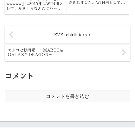
売されました。WIN用として新
wwwww』は2015年にWIN用と
しく始まったファーランドシリー
して、みさくらなんこつハースニ
ズでしたね。
ールから発売されました。オタサ
ーの姫という題材自体が今っぽい
ですが、個人的には裏アカシステ
ムも気になったもので・・・
EVE rebirth terror
マルコと銀河竜 ～MARCO＆
GALAXY DRAGON～
コメント
コメントを書き込む