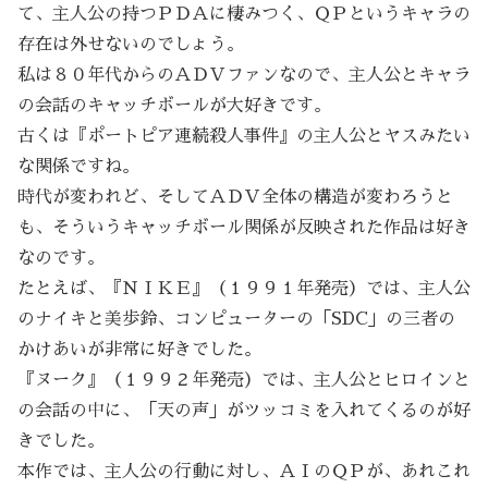
て、主人公の持つＰＤＡに棲みつく、ＱＰというキャラの
存在は外せないのでしょう。
私は８０年代からのＡＤＶファンなので、主人公とキャラ
の会話のキャッチボールが大好きです。
古くは『ポートピア連続殺人事件』の主人公とヤスみたい
な関係ですね。
時代が変われど、そしてＡＤＶ全体の構造が変わろうと
も、そういうキャッチボール関係が反映された作品は好き
なのです。
たとえば、『ＮＩＫＥ』（１９９１年発売）では、主人公
のナイキと美歩鈴、コンピューターの「SDC」の三者の
かけあいが非常に好きでした。
『ヌーク』（１９９２年発売）では、主人公とヒロインと
の会話の中に、「天の声」がツッコミを入れてくるのが好
きでした。
本作では、主人公の行動に対し、ＡＩのＱＰが、あれこれ