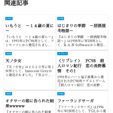
関連記事
1995
1998
いもうと ～１４歳の夏に
はじまりの季節 ～居酒屋
～
冬物語～
『いもうと ～１４歳の夏に～』
『はじまりの季節 ～居酒屋冬物
は、1995年にPC98用として、ア
語～』は1998年にWIN用とし
シカソフトから発売されました。
て、R.A.N Softwareから発売さ
同人作品のDCSシリーズの第４
れました。年上の彼女との恋愛、
弾であり、近親ネタを扱った作品
寝取られを描いた、最近では少な
2020
リプレイ
でした。
くなったタイプの作品ですね。
天ノ少女
＜リプレイ＞ PC98 殺
人ロマン紀行 恋の長野慕
『天ノ少女』は２０２０年にＷＩ
情 その1
Ｎ用として、Innocent Greyか
ら発売されました。７年ぶりに発
1991年にハート電子産業から発
売されたシリーズ完結編になりま
売されたPC98用アダルトゲーム
す。
『殺人ロマン紀行 恋の長野慕
情』のリプレイです。今回はその
1回目になります。
2015
1996
オタサーの姫に告られた結
ファーランドサーガ
果wwwww
『ファーランドサーガ』は1996
年にWIN用として、TGLから発
『オタサーの姫に告られた結果