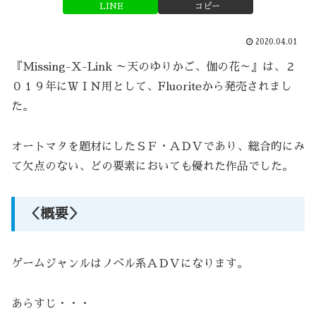
LINE
コピー
2020.04.01
『Missing-X-Link ～天のゆりかご、伽の花～』は、２
０１９年にＷＩＮ用として、Fluoriteから発売されまし
た。
オートマタを題材にしたＳＦ・ＡＤＶであり、総合的にみ
て欠点のない、どの要素においても優れた作品でした。
＜概要＞
ゲームジャンルはノベル系ＡＤＶになります。
あらすじ・・・