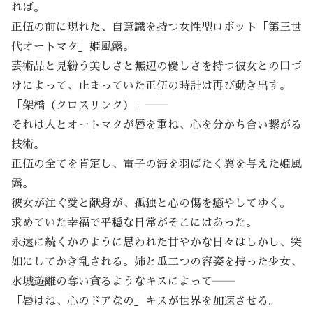
れば。
正伍の前に現れた、自意識を持つ女性型ロボット「第三世
代オートマタ」姫風露。
芸術品と見紛う美しさと無辺の優しさを持つ彼女との口づ
けによって、止まっていた正伍の時計は再び動き出す。
「架橋（クロスリンク）」――
それは人とオートマタが唇を重ね、心を分かち合い繋がる
技術。
正伍の全てを肯定し、電子の海を羽ばたく翼を与えた姫風
露。
彼女が注ぐ愛と献身が、孤独と心の傷を癒やしてゆく。
求めていた幸福で平穏な日常がそこにはあった。
永遠に続くかのように思われた甘やかな日々はしかし、突
如にしてかき乱される。姉と瓜二つの容姿を持った少女、
水城遊離の奪い貪るようなキスによって――
「唇はね、心のドアなの」キスが世界を加速させる。