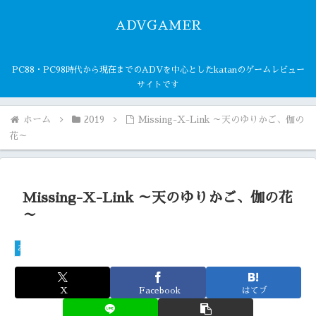
ADVGAMER
PC88・PC98時代から現在までのADVを中心としたkatanのゲームレビュー
サイトです
ホーム
2019
Missing-X-Link ～天のゆりかご、伽の
花～
Missing-X-Link ～天のゆりかご、伽の花
～
2019
X
Facebook
はてブ