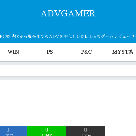
ADVGAMER
・PC98時代から現在までのADVを中心としたkatanのゲームレビュー
WIN
PS
P&C
MYST系
はてブ
LINE
コピー