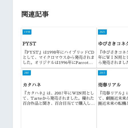
関連記事
1998
2021
PYST
ゆびさきコネ
『PYST』は1998年にハイブリッドCD
『ゆびさきコネ
として、マイクロマウスから発売されま
年にＷＩＮ用とし
した。オリジナルは1996年にParroty
ら発売されまし
Interactiveから発売され、その日本語
愛ゲームという
移植版になります。
中では珍しくな
2007
2015
ね。
カタハネ
売春リアル
『カタハネ』は、2007年にWIN用とし
『売春リアル』は
て、Tarteから発売されました。優れた
て、劇團近未来
百合作品と聞き、百合目当てで購入した
團近未来の転機
ら、それ以上に男性キャラも良いゲーム
しょうか。
でしたね。