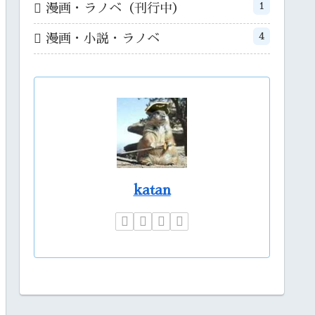
1
漫画・ラノベ（刊行中）
4
漫画・小説・ラノベ
katan