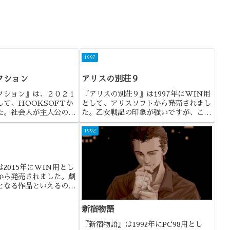
1997
クション
アリスの別荘９
クション』は、２０２１
『アリスの別荘９』は1997年にWIN用
て、HOOKSOFTか
として、アリスソフトから発売されまし
た。社会人が主人公の恋
た。乙女戦記の印象が強いですが、これ
ことで、最近のエロゲの
も1つのファンサービスの形なのでしょ
ったタイプの作品でした
うね。
1992
2015年にWIN用とし
から発売されました。劇
となる作品といえるので
新宿物語
『新宿物語』は1992年にPC98用とし