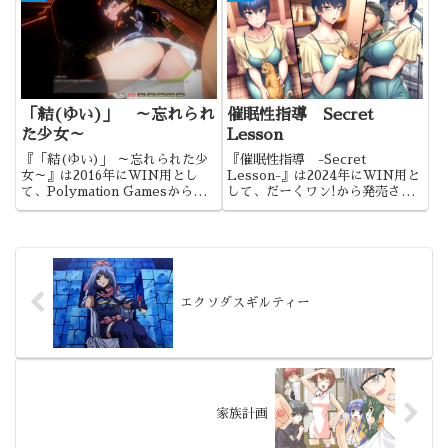
のかなと。
「結(ゆい)」 ～忘れられ
催眠性指導 Secret
た少女～
Lesson
『「結(ゆい)」 ～忘れられた少
『催眠性指導 -Secret
女～』は2016年にWIN用とし
Lesson-』は2024年にWIN用と
て、Polymation Gamesから発
して、だーくワン!から発売され
売されました。時代はロリババァ
ました。愛上陸さんの漫画『催眠
ですね。ヒロインの可愛さが際立
性指導』の世界観をゲーム化した
った作品でした。
作品になります。
エクソダスギルティー
家族計画