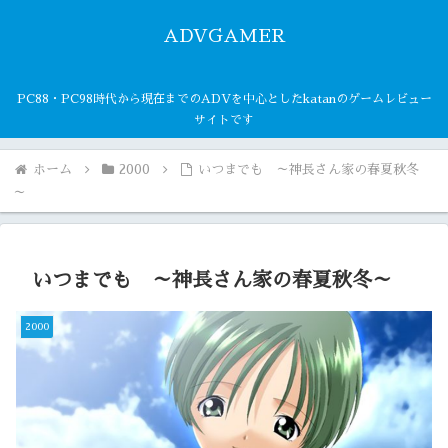
ADVGAMER
PC88・PC98時代から現在までのADVを中心としたkatanのゲームレビュー
サイトです
ホーム
2000
いつまでも ～神長さん家の春夏秋冬
～
いつまでも ～神長さん家の春夏秋冬～
2000