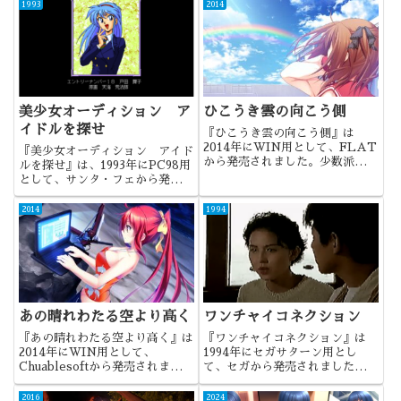
1993
2014
美少女オーディション ア
ひこうき雲の向こう側
イドルを探せ
『ひこうき雲の向こう側』は
2014年にWIN用として、FLAT
『美少女オーディション アイド
から発売されました。少数派かも
ルを探せ』は、1993年にPC98用
しれませんが、個人的には和美さ
として、サンタ・フェから発売さ
んが一番好きでしたね。
れました。オーディションの審査
員となって、３２人の女の子か
2014
1994
ら、いろんなことを聞き出してし
まおうという作品でした。
あの晴れわたる空より高く
ワンチャイコネクション
『あの晴れわたる空より高く』は
『ワンチャイコネクション』は
2014年にWIN用として、
1994年にセガサターン用とし
Chuablesoftから発売されまし
て、セガから発売されました。決
た。バランスの取れた作品であ
して悪くはないのですが、ワゴン
り、ラノベの延長としてなら良い
の常連でしたね。
2016
2024