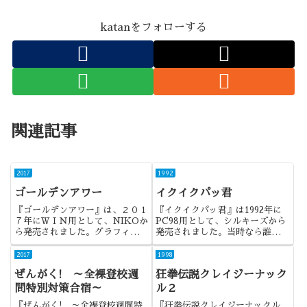
katanをフォローする
関連記事
2017
1992
ゴールデンアワー
イクイクパッ君
『ゴールデンアワー』は、２０１
『イクイクパッ君』は1992年に
７年にＷＩＮ用として、NIKOか
PC98用として、シルキーズから
ら発売されました。グラフィック
発売されました。当時なら誰でも
は更によくなりましたね。潜在能
知っていたかと思いますが、シル
力は高い作品でした。
キーズはエルフの別ブランドであ
2017
1998
り、小粒だけれど実験的な作品が
ぜんがく! ～全裸登校週
狂拳伝説クレイジーナック
多かったものです。
間特別対策合宿～
ル２
『ぜんがく! ～全裸登校週間特
『狂拳伝説クレイジーナックル