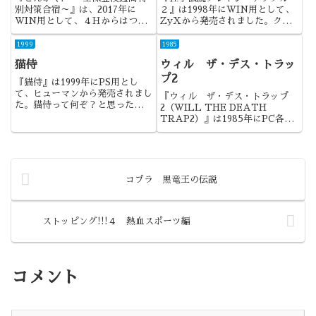
別対策合宿～』は、2017年に
２』は1998年にWIN用として、
WIN用として、４Ｈからはつば
ZyXから発売されました。クレ
いされました。全裸登校週間シリ
イジーナックルシリーズの2作目
ーズの最新作は、期間の前に着目
であり、音声入力対応版も存在し
1999
1985
した作品でした。
た作品でした。
猫侍
ウィル ザ・デス・トラッ
プ2
『猫侍』は1999年にPS用とし
て、ヒューマンから発売されまし
『ウィル ザ・デス・トラップ
た。猫侍って何ぞ？と思ったら、
2（WILL THE DEATH
そのまんま猫のお侍さんでしたw
TRAP2）』は1985年にPC各機
種用として、スクウェアから発売
されました。サブタイトルには
ザ・デス・トラップ2とあるので
すが、直接には関係なかったです
ね。前作をプレイしていな...
コブラ 黒竜王の伝説
ストッピング!!!４ 熱血スポーツ編
コメント