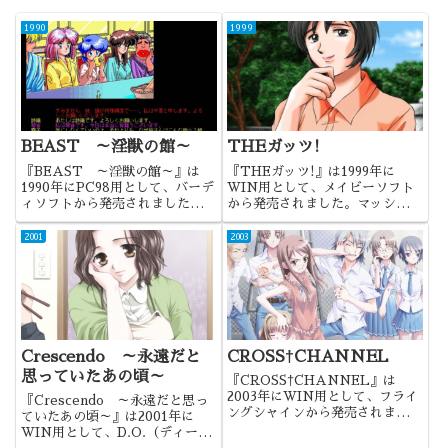
1990
1999
BEAST ～淫獣の館～
THEガッツ!
『BEAST ～淫獣の館～』は
『THEガッツ!』は1999年に
1990年にPC98用として、バーデ
WIN用として、メイビーソフト
ィソフトから発売されました。高
から発売されました。マッシヴエ
難度でも話題になった、館モノの
ロコメＡＤＶ。この作品が出たこ
コマンド選択式ADVでした。
とよりも、シリーズ化された事の
2001
2003
方が驚きだったり。
Crescendo ～永遠だと
CROSS†CHANNEL
思っていたあの頃～
『CROSS†CHANNEL』は
2003年にWIN用として、フライ
『Crescendo ～永遠だと思っ
ングシャインから発売されまし
ていたあの頃～』は2001年に
た。田中ロミオ名義としては最初
WIN用として、D.O.（ディーオ
の作品でしたね。