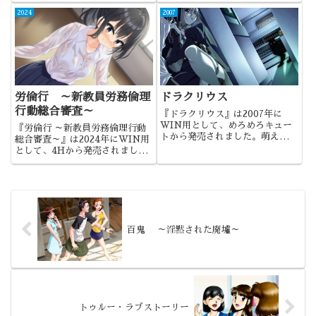
ー）から発売されました。テキス
トの評判が高かった恋愛ノベルで
2024
2007
あり、特に姉好きは必見の作品と
いえるでしょう。
労倫行 ～新教員労務倫理
ドラクリウス
行動総合審査～
『ドラクリウス』は2007年に
WIN用として、めろめろキュー
『労倫行 ～新教員労務倫理行動
トから発売されました。萌えて燃
総合審査～』は2024年にWIN用
えられる伝奇モノという、めろめ
として、4Hから発売されまし
ろキュートの2作目にして出世作
た。露出羞恥特化サークル4Hの
になった作品でしたね。
新境地となるのか、新しいシリー
ズの開幕です。
百鬼 ～淫黙された廃墟～
トゥルー・ラブストーリー