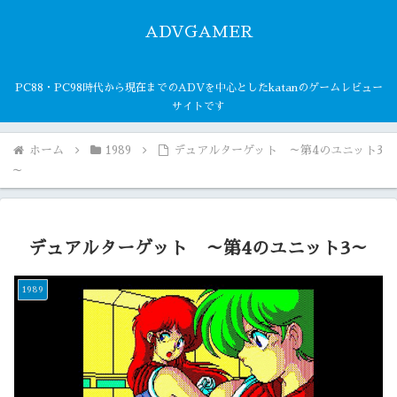
ADVGAMER
PC88・PC98時代から現在までのADVを中心としたkatanのゲームレビュー
サイトです
ホーム
1989
デュアルターゲット ～第4のユニット3
～
デュアルターゲット ～第4のユニット3～
1989