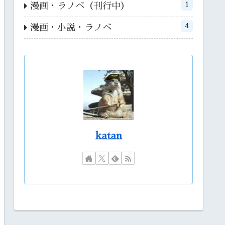
1
漫画・ラノベ（刊行中）
4
漫画・小説・ラノベ
katan