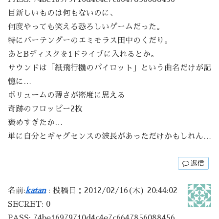
目新しいものは何もないのに、
何度やっても笑える恐ろしいゲームだった。
特にバーテンダーのエミモラス田中のくだり。
あとBディスクを1ドライブに入れるとか。
サウンドは「紙飛行機のパイロット」という曲名だけが記
憶に…
ボリュームの薄さが密度に思える
奇跡のフロッピー2枚
褒めすぎたか…
単に自分とギャグセンスの波長があっただけかもしれん…
返信
名前:
katan
:
投稿日：2012/02/16(木) 20:44:02
SECRET: 0
PASS: 74be16979710d4c4e7c6647856088456