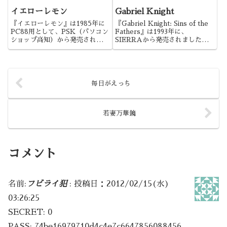
イエローレモン
Gabriel Knight
『イエローレモン』は1985年に
『Gabriel Knight: Sins of the
PC88用として、PSK（パソコン
Fathers』は1993年に、
ショップ高知）から発売されまし
SIERRAから発売されました。
た。好感度が画面上に表示された
傑作として名高いGabriel
点が特徴的な作品でした。
Knightシリーズの第1弾になりま
すね。
毎日がえっち
若妻万華鏡
コメント
名前:
フビライ犯
:
投稿日：2012/02/15(水)
03:26:25
SECRET: 0
PASS: 74be16979710d4c4e7c6647856088456