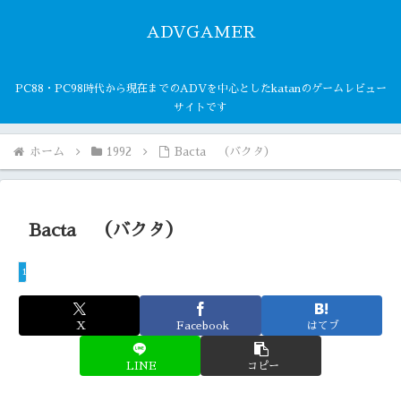
ADVGAMER
PC88・PC98時代から現在までのADVを中心としたkatanのゲームレビュー
サイトです
ホーム
1992
Bacta （バクタ）
Bacta （バクタ）
1992
X
Facebook
はてブ
LINE
コピー