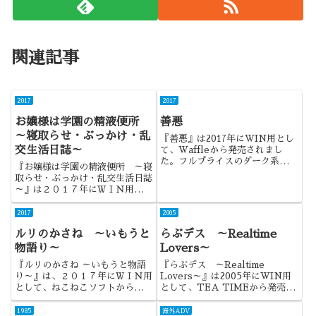
関連記事
2017
2017
お嬢様は学園の精液便所
善悪
～寝取らせ・ぶっかけ・乱
『善悪』は2017年にWIN用とし
交生活日誌～
て、Waffleから発売されまし
た。フルプライスのダーク系とし
『お嬢様は学園の精液便所 ～寝
て、読み応えのある作品でした
取らせ・ぶっかけ・乱交生活日誌
ね。
～』は２０１７年にＷＩＮ用とし
て、アンダームーンから発売され
ました。ミドルプライスとかだっ
2017
2005
たなら、良かったかもしれないで
ルリのかさね ～いもうと
らぶデス ～Realtime
すね。
物語り～
Lovers～
『ルリのかさね ～いもうと物語
『らぶデス ～Realtime
り～』は、２０１７年にＷＩＮ用
Lovers～』は2005年にWIN用
として、ねこねこソフトから発売
として、TEA TIMEから発売さ
されました。ひと昔前の泣きげー
れました。同ブランドを代表する
を彷彿とさせる作品でしたね。
シリーズの1作目でしたね。
1985
海外ADV