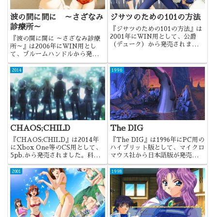
波の間に間に ～さざなみ
ジサツのための101の方法
診療所～
『ジサツのための101の方法』は
2001年にWIN用として、公爵
『波の間に間に ～さざなみ診療
（デューク）から発売されまし
所～』は2006年にWIN用とし
た。3大電波ゲーの一つとして話
て、ブルームハンドルから発売さ
題を呼んだ作品でしたね。
れました。未亡人の裕美子さんが
最高な作品でしたね。
2014
1996
CHAOS;CHILD
The DIG
『CHAOS;CHILD』は2014年
『The DIG』は1996年にPC用の
にXbox One等のCS用として、
ハイブリット版として、マイクロ
5pb.から発売されました。科学
マウス社から日本語版が発売され
アドベンチャーシリーズの第4
ました。オリジナルは1995年に
弾。シリーズの知名度も上がった
LucasArtsが発売したものとな
2001
1998
と思うわりには、いまいち本作の
ります。
影が薄く感じるのは私だけでしょ
うか。