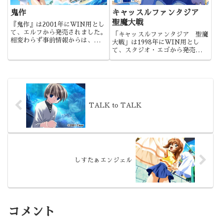
鬼作
キャッスルファンタジア
聖魔大戦
『鬼作』は2001年にWIN用とし
て、エルフから発売されました。
「キャッスルファンタジア 聖魔
相変わらず事前情報からは、何も
大戦」は1998年にWIN用とし
分からない作品でしたね。もっと
て、スタジオ・エゴから発売され
も『遺作』『臭作』と名作揃いだ
ました。シリーズ第２弾であり、
った○作シリーズの最新作という
シリーズ代表作であるとともに、
こともあり、これは当然買わねば
ブランドとしても代表作と呼べる
と思ったものです。
作品ではないでしょうか。
TALK to TALK
しすたぁエンジェル
コメント