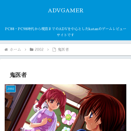
ADVGAMER
PC88・PC98時代から現在までのADVを中心としたkatanのゲームレビュー
サイトです
ホーム
2002
鬼医者
鬼医者
2002