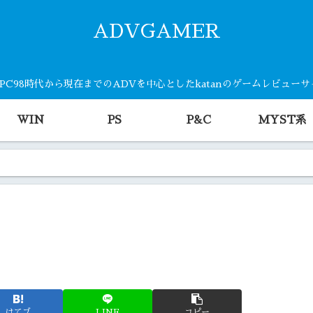
ADVGAMER
・PC98時代から現在までのADVを中心としたkatanのゲームレビュー
WIN
PS
P&C
MYST系
はてブ
LINE
コピー