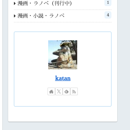
1
漫画・ラノベ（刊行中）
4
漫画・小説・ラノベ
katan