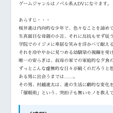
ゲームジャンルはノベル系ADVになります。
あらすじ・・・
桜井進は内向的な少年で、色々なことを諦め
生真面目な母親の小言、それに反抗もせず従
学院でのイジメに卑屈な笑みを浮かべて耐え
それを冷ややかに見つめる幼馴染の視線を受
唯一の安らぎは、叔母の家での家庭的な夕食
ずっとこんな虚無的な日々が続くのだろうと
ある男に出会うまでは……。
その男、村越進太は、進の生活に劇的な変化
「催眠術」という、突拍子も無いモノを教え