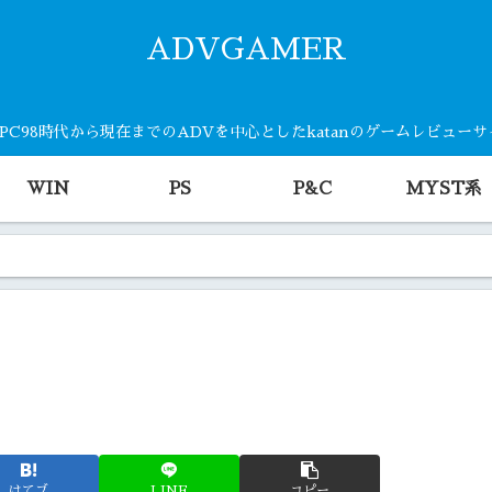
ADVGAMER
・PC98時代から現在までのADVを中心としたkatanのゲームレビュー
WIN
PS
P&C
MYST系
はてブ
LINE
コピー