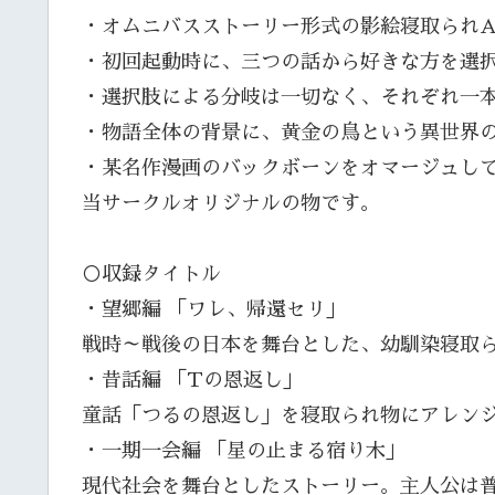
・オムニバスストーリー形式の影絵寝取られA
・初回起動時に、三つの話から好きな方を選
・選択肢による分岐は一切なく、それぞれ一
・物語全体の背景に、黄金の鳥という異世界
・某名作漫画のバックボーンをオマージュし
当サークルオリジナルの物です。
○収録タイトル
・望郷編 「ワレ、帰還セリ」
戦時～戦後の日本を舞台とした、幼馴染寝取
・昔話編 「Tの恩返し」
童話「つるの恩返し」を寝取られ物にアレン
・一期一会編 「星の止まる宿り木」
現代社会を舞台としたストーリー。主人公は