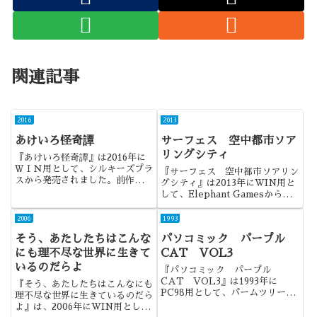
関連記事
2016
2013
あけいろ怪奇譚
サーフェス 空中都市ソア
リングシティ
『あけいろ怪奇譚』は2016年に
ＷＩＮ用として、シルキーズプラ
『サーフェス 空中都市ソアリン
スから発売されました。前作の欠
グシティ』は2013年にWIN用と
点を補いつつ、水で薄めたような
して、Elephant Gamesから発
印象の作品でした。
売されました。オリジナルは同年
発売の『Surface: The Soaring
2006
1993
City』で、本作は日本語移植版に
そう、あたしたちはこんな
パソコミック パープル
なります。
にも理不尽な世界に生きて
CAT VOL3
いるのだらよ
『パソコミック パープル
CAT VOL3』は1993年に
『そう、あたしたちはこんなにも
PC98用として、パームツリーソ
理不尽な世界に生きているのだら
フトから発売されました。パソコ
よ』は、2006年にWIN用とし
ミックと称して登場した、漫画的