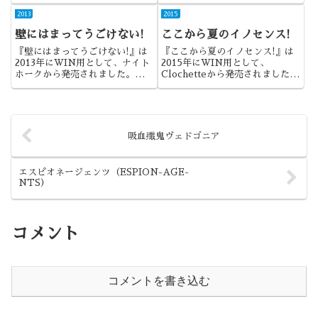
て、自転車創業から発売されまし
な表現方法が特徴のシリーズの第
た。『ロストカラーズ』の次の新
2013
2015
３弾になります。
作として期待しましたが、とにか
壁にはまってうごけない!
ここから夏のイノセンス!
くタイトルの長い作品でしたね。
『壁にはまってうごけない!』は
『ここから夏のイノセンス!』は
2013年にWIN用として、ナイト
2015年にWIN用として、
ホークから発売されました。サー
Clochetteから発売されました。
クル第9弾。今回は壁にはまって
演出と青姦の優れた作品でした
動けなくなった女の子の話。
ね。
吸血殲鬼ヴェドゴニア
エスピオネージェンツ（ESPION-AGE-
NTS）
コメント
コメントを書き込む