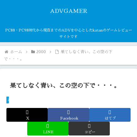
ADVGAMER
PC88・PC98時代から現在までのADVを中心としたkatanのゲームレビュー
サイトです
ホーム
2000
果てしなく青い、この空の下
で・・・。
果てしなく青い、この空の下で・・・。
2000
X
Facebook
はてブ
LINE
コピー