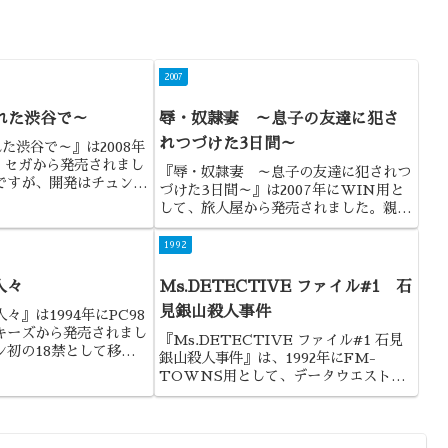
2007
された渋谷で～
辱・奴隷妻 ～息子の友達に犯さ
れつづけた3日間～
れた渋谷で～』は2008年
、セガから発売されまし
『辱・奴隷妻 ～息子の友達に犯されつ
ですが、開発はチュンソ
づけた3日間～』は2007年にWIN用と
。渋谷を舞台にした実写
して、旅人屋から発売されました。親友
や、ザッピングを駆使す
の母親に手を出してしまう熟女系の作品
ことから、『街』の後継
になります。
1992
..
人々
Ms.DETECTIVE ファイル#1 石
見銀山殺人事件
々』は1994年にPC98
キーズから発売されまし
『Ms.DETECTIVE ファイル#1 石見
ン初の18禁として移植さ
銀山殺人事件』は、1992年にFM-
ので、そういう意味でも
TOWNS用として、データウエストか
品ではないでしょうか。
ら発売されました。データウエストとい
えばDAPSですが、そのDAPSを実写に
用いたのが本作でした。