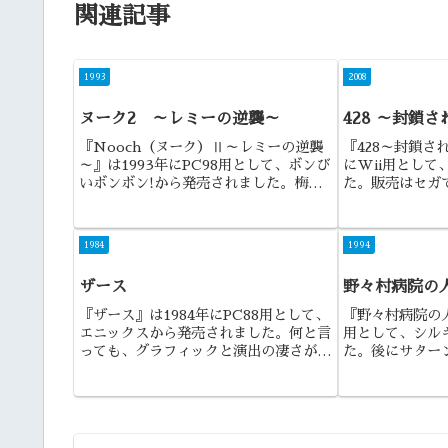
関連記事
1993
2008
ヌーク2 ～レミーの逆襲～
428 ～封鎖
『Nooch（ヌーク）Ⅱ～レミーの逆襲
『428～封鎖さ
～』は1993年にPC98用として、ボンび
にWii用として
いボンボン!から発売されました。梅千
た。販売はセガ
代&ピリルコンビの活躍するヌークシリ
フトになります
ーズの第2弾になります。
ゲーであること
るゲームである
1984
1994
的な作品と言える.
ザース
野々村病院の
『ザース』は1984年にPC88用として、
『野々村病院の人
エニックスから発売されました。何と言
用として、シル
っても、グラフィックと演出の凄さが際
た。後にサター
立った作品でしたね。
れ売れまくった
知名度の高い作