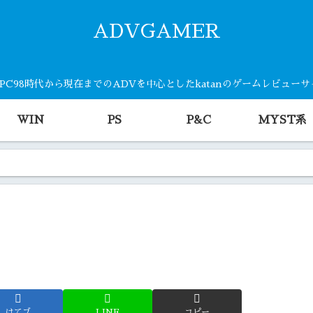
ADVGAMER
・PC98時代から現在までのADVを中心としたkatanのゲームレビュー
WIN
PS
P&C
MYST系
はてブ
LINE
コピー