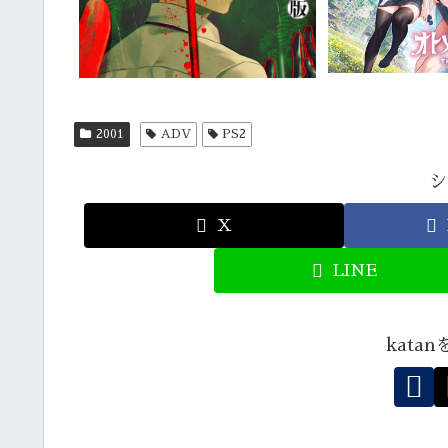
2001
ADV
PS2
シ
X
LINE
kata