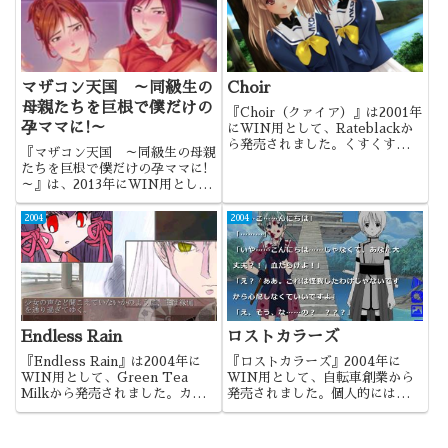
マザコン天国 ～同級生の
Choir
母親たちを巨根で僕だけの
『Choir（クァイア）』は2001年
孕ママに!～
にWIN用として、Rateblackか
ら発売されました。くすくすさん
『マザコン天国 ～同級生の母親
のデビュー作になるでしょうか。
たちを巨根で僕だけの孕ママに!
～』は、2013年にWIN用とし
て、Mielから発売されました。
紅葉-Kさんの熟女ものというこ
2004
2004
とで、完全に絵目的ですね。
Endless Rain
ロストカラーズ
『Endless Rain』は2004年に
『ロストカラーズ』2004年に
WIN用として、Green Tea
WIN用として、自転車創業から
Milkから発売されました。カッ
発売されました。個人的には、自
トインが豊富な作品でしたね。
転車創業の作品の中で、最も好き
な作品になりますね。