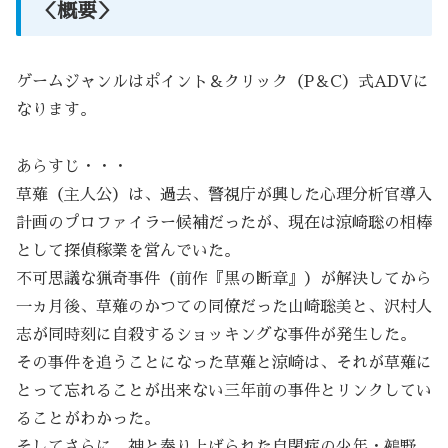
＜概要＞
ゲームジャンルはポイント＆クリック（P＆C）式ADVに
なります。
あらすじ・・・
草薙（主人公）は、過去、警視庁が興した心理分析官導入
計画のプロファイラー候補だったが、現在は涼崎聡の相棒
として探偵稼業を営んでいた。
不可思議な猟奇事件（前作『黒の断章』）が解決してから
一ヵ月後、草薙のかつての同僚だった山崎聡美と、沢村人
志が同時刻に自殺するショッキングな事件が発生した。
その事件を追うことになった草薙と涼崎は、それが草薙に
とって忘れることが出来ない三年前の事件とリンクしてい
ることがわかった。
そしてさらに、神と奉り上げられた自閉症の少年・鵺野、