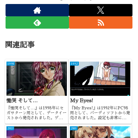
関連記事
1998
1992
慟哭 そして…
My Eyes!
『慟哭そして…』は1998年にセ
『My Eyes!』は1992年にPC98
ガサターン用として、データイー
用として、バーディソフトから発
ストから発売されました。ゲーム
売されました。設定も非常に珍し
機オリジナルのP&C式ADVとし
かったけれど、とにかく雰囲気の
ては、非常に珍しい成功した作品
好きなゲームでした。
2013
2001
だったと思いますね。