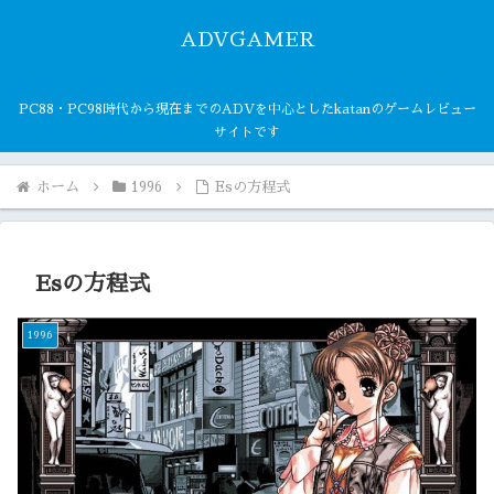
ADVGAMER
PC88・PC98時代から現在までのADVを中心としたkatanのゲームレビュー
サイトです
ホーム
1996
Esの方程式
Esの方程式
1996