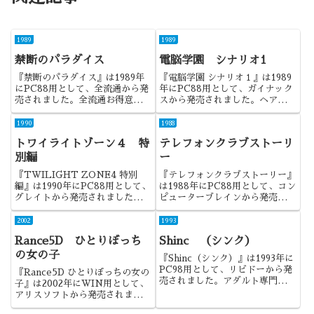
1989
1989
禁断のパラダイス
電脳学園 シナリオ1
『禁断のパラダイス』は1989年
『電脳学園 シナリオ１』は1989
にPC88用として、全流通から発
年にPC88用として、ガイナック
売されました。全流通お得意のノ
スから発売されました。ヘアが写
ベルゲームで、今作はレズに特化
ってるだとかいう理由で、宮崎県
した作品でした。
の条例にひっかかったことで有名
1990
1988
になってしまったやつですね。
トワイライトゾーン４ 特
テレフォンクラブストーリ
別編
ー
『TWILIGHT ZONE4 特別
『テレフォンクラブストーリー』
編』は1990年にPC88用として、
は1988年にPC88用として、コン
グレイトから発売されました。ト
ピューターブレインから発売され
ワイライトゾーンシリーズの4作
ました。その名の通り、テレクラ
目で、今作は2DタイプのRPGに
を題材にしたゲームになります。
2002
1993
なります。
Rance5D ひとりぼっち
Shinc （シンク）
の女の子
『Shinc（シンク）』は1993年に
PC98用として、リビドーから発
『Rance5D ひとりぼっちの女の
売されました。アダルト専門のリ
子』は2002年にWIN用として、
ビドーとしてはこれがデビュー作
アリスソフトから発売されまし
になります。
た。あのランスシリーズが再び帰