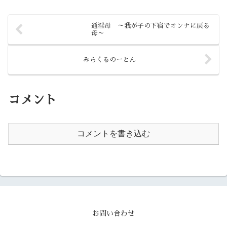
ってきた！たぶん、その感動の一
言に全てが集約されてしまうので
はないでしょうか。
通淫母 ～我が子の下宿でオンナに戻る
母～
みらくるのーとん
コメント
コメントを書き込む
お問い合わせ