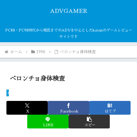
ADVGAMER
PC88・PC98時代から現在までのADVを中心としたkatanのゲームレビュー
サイトです
ホーム
1990
ベロンチョ身体検査
ベロンチョ身体検査
1990
X
Facebook
はてブ
LINE
コピー