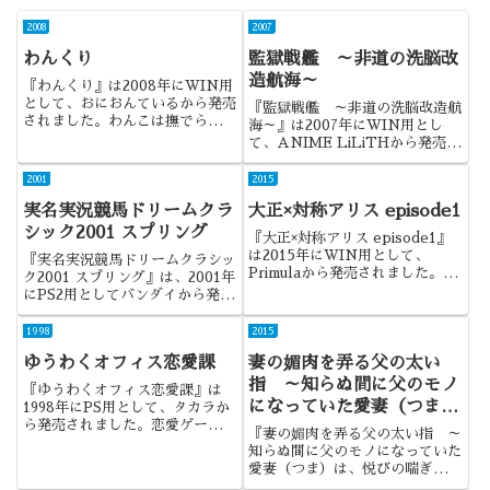
2008
2007
わんくり
監獄戦艦 ～非道の洗脳改
造航海～
『わんくり』は2008年にWIN用
として、おにおんているから発売
『監獄戦艦 ～非道の洗脳改造航
されました。わんこは撫でられる
海～』は2007年にWIN用とし
ためにある。何か妙に納得した作
て、ANIME LiLiTHから発売さ
品でした。
れました。低価格商品の中では、
かなり話題になった作品でした
2001
2015
ね。
実名実況競馬ドリームクラ
大正×対称アリス episode1
シック2001 スプリング
『大正×対称アリス episode1』
は2015年にWIN用として、
『実名実況競馬ドリームクラシッ
Primulaから発売されました。童
ク2001 スプリング』は、2001年
話の扱い方が上手く、何より主人
にPS2用としてバンダイから発売
公である百合花の存在感が、とに
されました。ジャンルは、言うま
かく際立った作品でしたね。
でもなく競走馬調教SLGです。
1998
2015
ゆうわくオフィス恋愛課
妻の媚肉を弄る父の太い
指 ～知らぬ間に父のモノ
『ゆうわくオフィス恋愛課』は
になっていた愛妻（つま）
1998年にPS用として、タカラか
ら発売されました。恋愛ゲーの中
は、悦びの喘ぎとともに腰
『妻の媚肉を弄る父の太い指 ～
では比較的珍しい、大人を対象と
をうねらせていた～
知らぬ間に父のモノになっていた
した作品でしたね。
愛妻（つま）は、悦びの喘ぎとと
もに腰をうねらせていた～』は