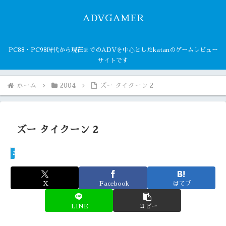
ADVGAMER
PC88・PC98時代から現在までのADVを中心としたkatanのゲームレビュー
サイトです
ホーム
2004
ズー タイクーン 2
ズー タイクーン 2
2004
X
Facebook
はてブ
LINE
コピー