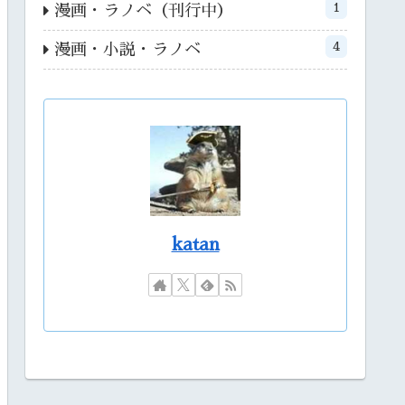
1
漫画・ラノベ（刊行中）
4
漫画・小説・ラノベ
katan