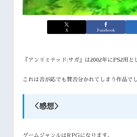
X
Facebook
『アンリミテッド:サガ』は2002年にPS2
これは否が応でも賛否分かれてしまう作品で
＜感想＞
ゲームジャンルはRPGになります。