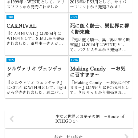
は1999年にWIN用として、アリ
2013年にPS3用として、サイバ
スソフトから発売されました。私
ーフロントから発売されました。
はアリスソフトのゲームが好きで
『The Walking Dead』をゲー
すが、純粋にゲーム部分だけで一
ム化し、話題となった作品です
2004
2024
番楽しめたのはこれかもしれませ
ね。
CARNIVAL
死に逝く騎士、異世界に響
ん。とにかくアイデアが一杯詰ま
っている...
く断末魔
『CARNIVAL』は2004年に
WIN用として、S.M.Lから発売
『死に逝く騎士、異世界に響く断
されました。桑島由一さんが原
末魔』は2024年にWIN用とし
作・監修で話題となった作品であ
て、バグシステムから発売されま
り、同時に瀬戸口廉也さんのデビ
した。「にくにく」シリーズ第2
ュー作になりますね。
弾。グロ＋スカ＋リョナという方
2015
1996
向性に、モンスター娘を食すとい
シルヴァリオ ヴェンデッ
Making Candy ～お気
うカニバリズム的な特徴を加えて
きた作品でした。
タ
に召すまま～
『シルヴァリオ ヴェンデッタ』
『Making Candy ～お気に召す
は2015年にWIN用として、light
まま～』は1996年にPC98用とし
から発売されました。厨二バトル
て、きゅろっとから発売されまし
ものらしく、エフェクトは凄かっ
た。ブランド第2弾で、今作は普
たですね。
通の女の子との同棲生活です。同
系統の作品の中でも、バランスの
良い作品でしたね。
少女と世界とお菓子の剣 ～Route of
ICHIGO 1～
彼女、甘い彼女