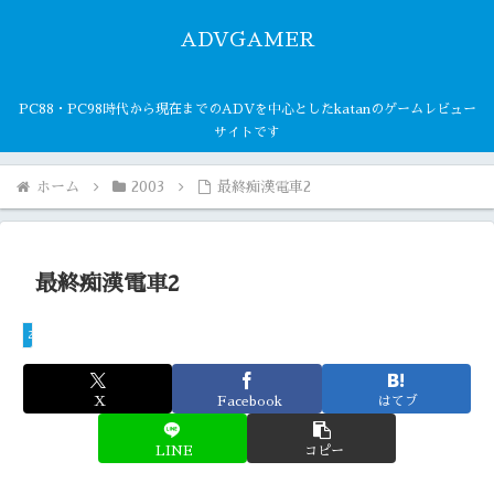
ADVGAMER
PC88・PC98時代から現在までのADVを中心としたkatanのゲームレビュー
サイトです
ホーム
2003
最終痴漢電車2
最終痴漢電車2
2003
X
Facebook
はてブ
LINE
コピー