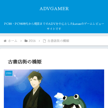
ADVGAMER
PC88・PC98時代から現在までのADVを中心としたkatanのゲームレビュー
サイトです
ホーム
2016
古書店街の橋姫
古書店街の橋姫
2016