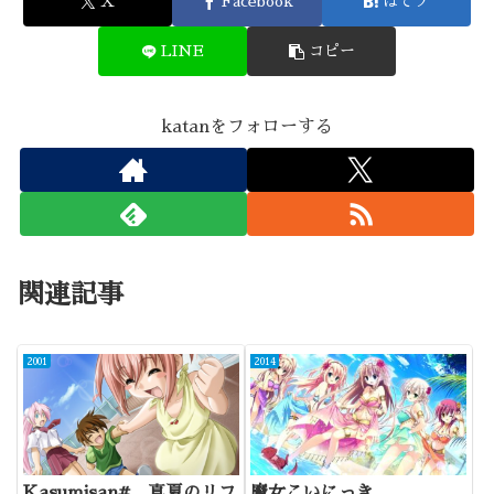
X
Facebook
はてブ
LINE
コピー
katanをフォローする
関連記事
2001
2014
Kasumisan# 真夏のリフ
魔女こいにっき