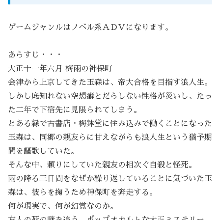
ゲームジャンルはノベル系ＡＤＶになります。
あらすじ・・・
大正十一年六月 梅雨の神保町
会津から上京してきた玉森は、帝大合格を目指す浪人生。
しかし底知れない空想癖とだらしない性格が災いし、たっ
た二年で下宿先に見限られてしまう。
とある縁で古書店・梅鉢堂に住み込みで働くことになった
玉森は、同郷の親友らに甘えながらも浪人生という猶予期
間を謳歌していた。
そんな中、頼りにしていた親友の相次ぐ自殺と怪死。
雨の降る三日間をなぜか繰り返していることに気づいた玉
森は、彼らを掬うため神保町を奔走する。
何が現実で、何が幻覚なのか。