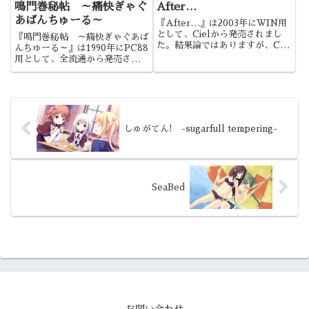
鳴門巻秘帖 ～痛快ぎゃぐ
After…
あばんちゅーる～
『After…』は2003年にWIN用
として、Cielから発売されまし
『鳴門巻秘帖 ～痛快ぎゃぐあば
た。結果論ではありますが、Ciel
んちゅーる～』は1990年にPC88
の代表作、原画のTonyさんの代
用として、全流通から発売されま
表作となると、この作品辺りにな
した。軽いノリが好きな作品でし
るのでしょうか。
たね。
しゅがてん! -sugarfull tempering-
SeaBed
お問い合わせ