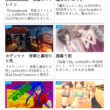
レイン
『魔女こいにっき』は2014年に
WIN用として、Qoo brandから
『Kasumisan# 真夏のリフレイ
発売されました。驚かせたいとい
ン』は2001年にWIN用として、
う気持ちは伝わってきたんですけ
GASTROから発売されました。
どね・・・
この年を代表するループものにな
りますね。
2014
2004
カデンツァ 音楽と裏切り
揺蕩う刻
と死
『揺蕩う刻』は2004年にWIN用
として、マリンハートから発売さ
『カデンツァ ： 音楽と裏切りと
れました。これもある意味、男の
死』は2014年にWIN用として、
娘なのだろうか。主人公を可愛い
Mad Head Gamesから発売され
と思ってしまう作品でした。
ました。ネバーテイルズの次の作
品として期待されましたが、見事
1990
2003
に応えてくれた作品でした。