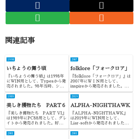
関連記事
1998
2007
いちょうの舞う頃
folklore「フォークロア」
『いちょうの舞う頃』は1998年
『folklore「フォークロア」』は
にWIN用として、Typesから発
2007年にＷＩＮ用として、
売されました。98年当時、シナ
inspireから発売されました。こ
リオの良い作品として有名だった
れなんだよなと、これまでの不満
のですが・・・
が解消された作品でした。
1989
2019
美しき獲物たち PART６
ALPHA-NIGHTHAWK
『美しき獲物たち PART VI』
『ALPHA-NIGHTHAWK』
は1989年にPC88用として、グレ
は2019年にWIN用として、
イトから発売されました。好きな
Liar-softから発売されました。
音楽を聴きながらCGを楽しむシ
七星電灯さんが企画・原画・シナ
リーズの第6弾になります。
リオを手掛けており、久しぶりに
2001
2001
ライアーらしさを感じさせる、良