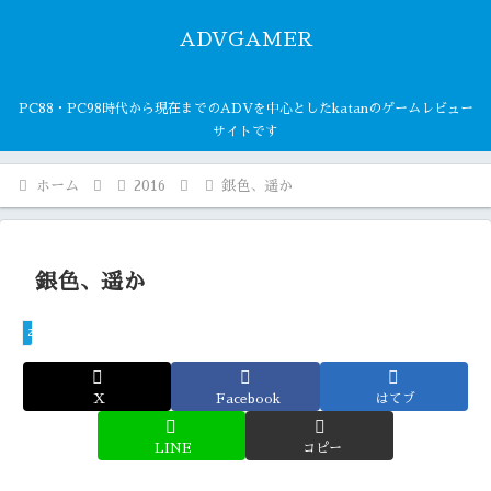
ADVGAMER
PC88・PC98時代から現在までのADVを中心としたkatanのゲームレビュー
サイトです
ホーム
2016
銀色、遥か
銀色、遥か
2016
X
Facebook
はてブ
LINE
コピー